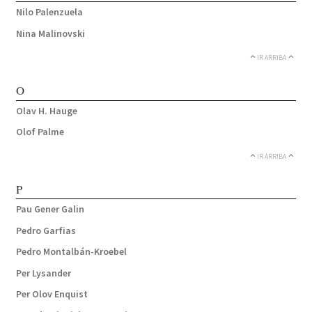
Nilo Palenzuela
Nina Malinovski
IR ARRIBA
O
Olav H. Hauge
Olof Palme
IR ARRIBA
P
Pau Gener Galin
Pedro Garfias
Pedro Montalbán-Kroebel
Per Lysander
Per Olov Enquist