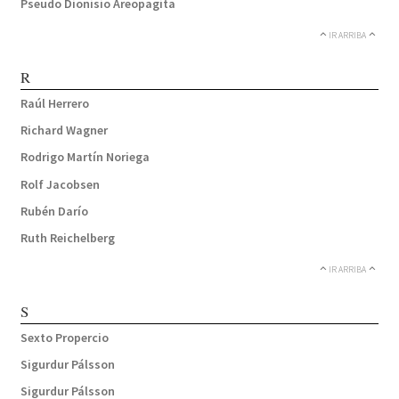
Pseudo Dionisio Areopagita
IR ARRIBA
R
Raúl Herrero
Richard Wagner
Rodrigo Martín Noriega
Rolf Jacobsen
Rubén Darío
Ruth Reichelberg
IR ARRIBA
S
Sexto Propercio
Sigurdur Pálsson
Sigurdur Pálsson