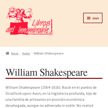
Ir
Ir
a
al
Menú
la
contenido
navegación
Home
Inicio
Autor
William Shakespeare
Catálogo
William Shakespeare
Noticias
William Shakespeare (1564-1616). Nació en el pueblo de
Autores
Stratford-upon-Avon, en la Inglaterra profunda, hijo de
una familia de artesanos en posición económica
Sobre nosotros
desahogada, aunque no adinerada ni noble. No realizó