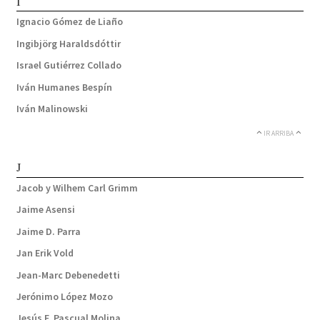
I
Ignacio Gómez de Liaño
Ingibjörg Haraldsdóttir
Israel Gutiérrez Collado
Iván Humanes Bespín
Iván Malinowski
IR ARRIBA
J
Jacob y Wilhem Carl Grimm
Jaime Asensi
Jaime D. Parra
Jan Erik Vold
Jean-Marc Debenedetti
Jerónimo López Mozo
Jesús F. Pascual Molina