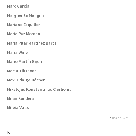
Marc García
Margherita Mangini
Mariano Esquillor
María Paz Moreno
María Pilar Martínez Barca
Maria Wine
Mario Martín Gijón
Märta Tikkanen
Max Hidalgo Nácher
Mikalojus Konstantinas Ciurlionis
Milan Kundera
Mireia Valls
IR ARRIBA
N