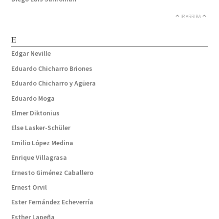
IR ARRIBA
E
Edgar Neville
Eduardo Chicharro Briones
Eduardo Chicharro y Agüera
Eduardo Moga
Elmer Diktonius
Else Lasker-Schüler
Emilio López Medina
Enrique Villagrasa
Ernesto Giménez Caballero
Ernest Orvil
Ester Fernández Echeverría
Esther Lapeña