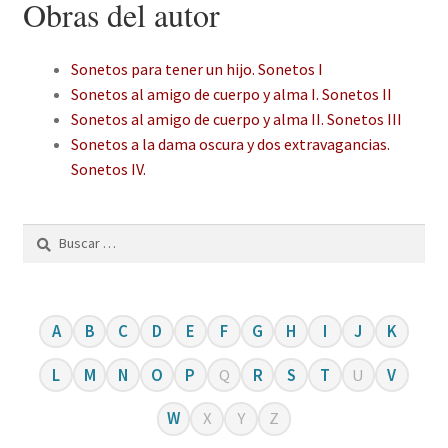
Obras del autor
Sonetos para tener un hijo. Sonetos I
Sonetos al amigo de cuerpo y alma I. Sonetos II
Sonetos al amigo de cuerpo y alma II. Sonetos III
Sonetos a la dama oscura y dos extravagancias.
Sonetos IV.
Buscar:
A
B
C
D
E
F
G
H
I
J
K
L
M
N
O
P
Q
R
S
T
U
V
W
X
Y
Z