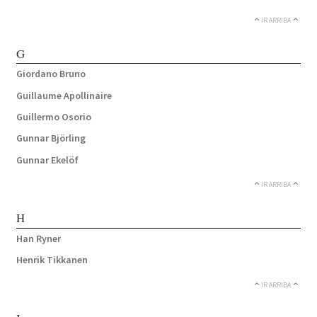
IR ARRIBA
G
Giordano Bruno
Guillaume Apollinaire
Guillermo Osorio
Gunnar Björling
Gunnar Ekelöf
IR ARRIBA
H
Han Ryner
Henrik Tikkanen
IR ARRIBA