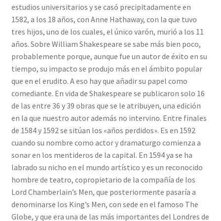
estudios universitarios y se casó precipitadamente en
Solicitar Pedido
1582, a los 18 años, con Anne Hathaway, con la que tuvo
tres hijos, uno de los cuales, el único varón, murió a los 11
Contacto
años. Sobre William Shakespeare se sabe más bien poco,
probablemente porque, aunque fue un autor de éxito en su
tiempo, su impacto se produjo más en el ámbito popular
que en el erudito. A eso hay que añadir su papel como
comediante. En vida de Shakespeare se publicaron solo 16
de las entre 36 y 39 obras que se le atribuyen, una edición
en la que nuestro autor además no intervino. Entre finales
de 1584 y 1592 se sitúan los «años perdidos». Es en 1592
cuando su nombre como actor y dramaturgo comienza a
sonar en los mentideros de la capital. En 1594 ya se ha
labrado su nicho en el mundo artístico y es un reconocido
hombre de teatro, copropietario de la compañía de los
Lord Chamberlain’s Men, que posteriormente pasaría a
denominarse los King’s Men, con sede en el famoso The
Globe, y que era una de las más importantes del Londres de