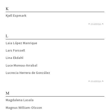
K
Kjell Espmark
IR ARRIBA
L
Laia López Manrique
Lars Forssell
Lina Ekdahl
Luce Moreau-Arrabal
Lucrecia Herrera de González
IR ARRIBA
M
Magdalena Lasala
Magnus William-Olsson