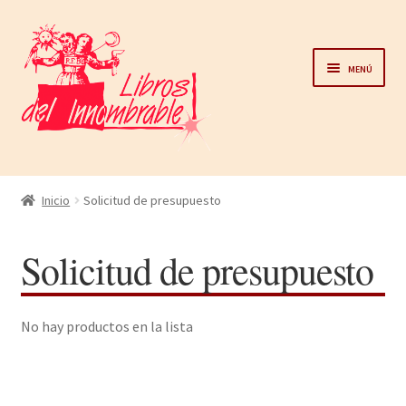
Ir
Ir
a
al
Menú
la
contenido
navegación
Home
Inicio
Solicitud de presupuesto
Catálogo
Solicitud de presupuesto
Noticias
No hay productos en la lista
Autores
Sobre nosotros