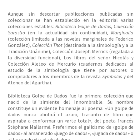
Aunque sin descartar publicaciones publicadas sin
coleccionar se han establecido en la editorial varias
colecciones estables:
Biblioteca Golpe de Dados
,
Colección
Sarastro
(en la actualidad sin continuidad),
Marginalia
(colección limitada a las novelas marginales de Federico
González),
Colección Thot
(destinada a la simbología y a la
Tradición Unánime), Colección Joseph Merrick (regalada a
la diversidad funcional), Los libros del señor Nicolás y
Colección Aleteo de Mercurio (cuadernos dedicados al
estudio de la simbología que tiene por autores o
compiladores a los miembros de la revista
Symbolos
y del
Ateneo del Agartha).
Biblioteca Golpe de Dados fue la primera colección que
nació de la simiente del Innombrable. Su nombre
constituye un evidente homenaje al poema: «Un golpe de
dados nunca abolirá el azar»
,
trasunto de libro que
aspiraba a conformar un «arte total», del poeta francés
Stéphane Mallarmé. Preferimos el galicismo de «golpe de
dados» al amanerado «juego de dados», «jugada de dados» o
al horrendo «tirada de dados».