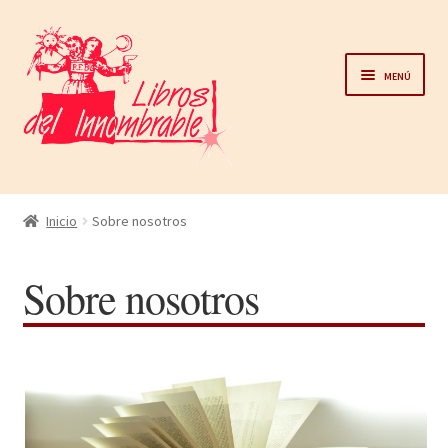
Ir
Ir
a
al
Menú
la
contenido
navegación
Home
Inicio
Sobre nosotros
Catálogo
Sobre nosotros
Noticias
Autores
Sobre nosotros