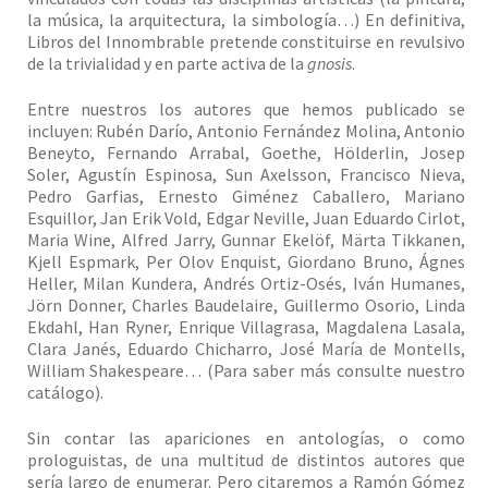
la música, la arquitectura, la simbología…) En definitiva,
Libros del Innombrable pretende constituirse en revulsivo
de la trivialidad y en parte activa de la
gnosis
.
Entre nuestros los autores que hemos publicado se
incluyen: Rubén Darío, Antonio Fernández Molina, Antonio
Beneyto, Fernando Arrabal, Goethe, Hölderlin, Josep
Soler, Agustín Espinosa, Sun Axelsson, Francisco Nieva,
Pedro Garfias, Ernesto Giménez Caballero, Mariano
Esquillor, Jan Erik Vold, Edgar Neville, Juan Eduardo Cirlot,
Maria Wine, Alfred Jarry, Gunnar Ekelöf, Märta Tikkanen,
Kjell Espmark, Per Olov Enquist, Giordano Bruno, Ágnes
Heller, Milan Kundera, Andrés Ortiz-Osés, Iván Humanes,
Jörn Donner, Charles Baudelaire, Guillermo Osorio, Linda
Ekdahl, Han Ryner, Enrique Villagrasa, Magdalena Lasala,
Clara Janés, Eduardo Chicharro, José María de Montells,
William Shakespeare… (Para saber más consulte nuestro
catálogo).
Sin contar las apariciones en antologías, o como
prologuistas, de una multitud de distintos autores que
sería largo de enumerar. Pero citaremos a Ramón Gómez