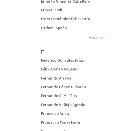
Ernesto Giménez Caballero
Ernest Orvil
Ester Fernández Echeverría
Esther Lapeña
IR ARRIBA
F
Federico González Frías
Félix Alonso Royano
Fernando Arrabal
Fernando López Guisado
Fernando S. M. Félez
Fernando Vallejo Ágreda
Francisco Ariza
Francisco Ferrer Lerín