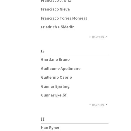
Francisco J. Uriz
Francisco Nieva
Francisco Torres Monreal
Friedrich Hölderlin
IR ARRIBA
G
Giordano Bruno
Guillaume Apollinaire
Guillermo Osorio
Gunnar Björling
Gunnar Ekelöf
IR ARRIBA
H
Han Ryner