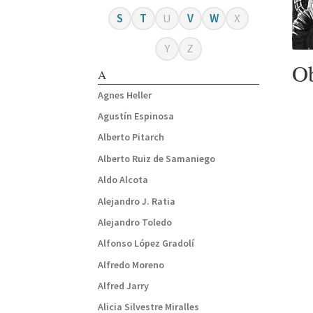
S
T
U
V
W
X
Y
Z
Ob
A
Agnes Heller
Agustín Espinosa
Alberto Pitarch
Alberto Ruiz de Samaniego
Aldo Alcota
Alejandro J. Ratia
Alejandro Toledo
Alfonso López Gradolí
Alfredo Moreno
Alfred Jarry
Alicia Silvestre Miralles