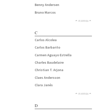
Benny Andersen
Bruno Marcos
IR ARRIBA
C
Carlos Alcolea
Carlos Barbarito
Carmen Aguayo Estrella
Charles Baudelaire
Christian T. Arjona
Claes Andersson
Clara Janés
IR ARRIBA
D