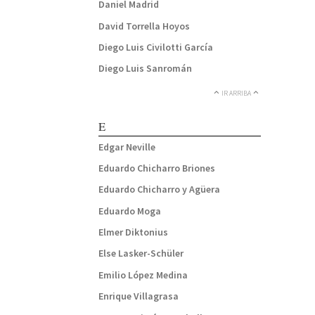
Daniel Madrid
David Torrella Hoyos
Diego Luis Civilotti García
Diego Luis Sanromán
IR ARRIBA
E
Edgar Neville
Eduardo Chicharro Briones
Eduardo Chicharro y Agüera
Eduardo Moga
Elmer Diktonius
Else Lasker-Schüler
Emilio López Medina
Enrique Villagrasa