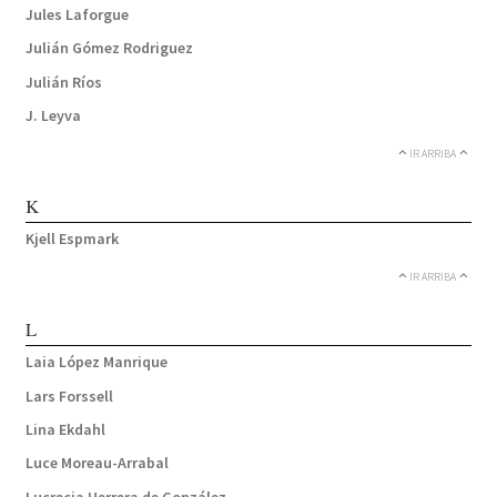
Jules Laforgue
Julián Gómez Rodriguez
Julián Ríos
J. Leyva
IR ARRIBA
K
Kjell Espmark
IR ARRIBA
L
Laia López Manrique
Lars Forssell
Lina Ekdahl
Luce Moreau-Arrabal
Lucrecia Herrera de González