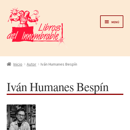
Ir
Ir
a
al
Menú
la
contenido
navegación
Home
Inicio
Autor
Iván Humanes Bespín
Catálogo
Iván Humanes Bespín
Noticias
Autores
Sobre nosotros