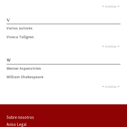
IR ARRIBA
V
Varios autores
Viveca Tallgren
IR ARRIBA
W
Werner Aspenström
William Shakespeare
IR ARRIBA
Sobre nosotros
Aviso Legal