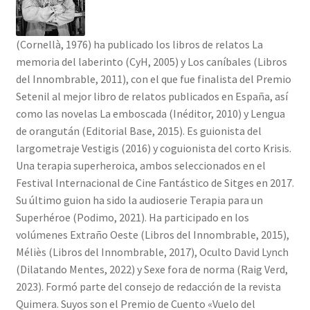
Solicitar Pedido
(Cornellà, 1976) ha publicado los libros de relatos La
Contacto
memoria del laberinto (CyH, 2005) y Los caníbales (Libros
del Innombrable, 2011), con el que fue finalista del Premio
Setenil al mejor libro de relatos publicados en España, así
como las novelas La emboscada (Inéditor, 2010) y Lengua
de orangután (Editorial Base, 2015). Es guionista del
largometraje Vestigis (2016) y coguionista del corto Krisis.
Una terapia superheroica, ambos seleccionados en el
Festival Internacional de Cine Fantástico de Sitges en 2017.
Su último guion ha sido la audioserie Terapia para un
Superhéroe (Podimo, 2021). Ha participado en los
volúmenes Extraño Oeste (Libros del Innombrable, 2015),
Méliès (Libros del Innombrable, 2017), Oculto David Lynch
(Dilatando Mentes, 2022) y Sexe fora de norma (Raig Verd,
2023). Formó parte del consejo de redacción de la revista
Quimera. Suyos son el Premio de Cuento «Vuelo del