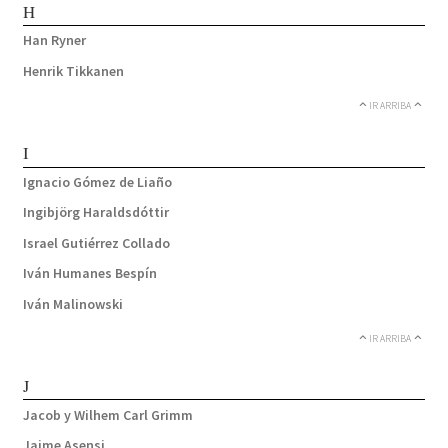
H
Han Ryner
Henrik Tikkanen
IR ARRIBA
I
Ignacio Gómez de Liaño
Ingibjörg Haraldsdóttir
Israel Gutiérrez Collado
Iván Humanes Bespín
Iván Malinowski
IR ARRIBA
J
Jacob y Wilhem Carl Grimm
Jaime Asensi