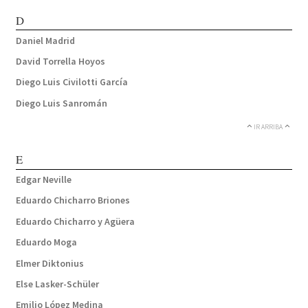
D
Daniel Madrid
David Torrella Hoyos
Diego Luis Civilotti García
Diego Luis Sanromán
IR ARRIBA
E
Edgar Neville
Eduardo Chicharro Briones
Eduardo Chicharro y Agüera
Eduardo Moga
Elmer Diktonius
Else Lasker-Schüler
Emilio López Medina