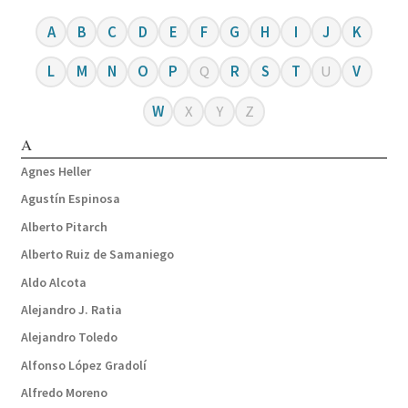
A
B
C
D
E
F
G
H
I
J
K
L
M
N
O
P
Q
R
S
T
U
V
W
X
Y
Z
A
Agnes Heller
Agustín Espinosa
Alberto Pitarch
Alberto Ruiz de Samaniego
Aldo Alcota
Alejandro J. Ratia
Alejandro Toledo
Alfonso López Gradolí
Alfredo Moreno