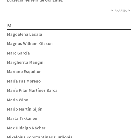
IR ARRIBA
M
Magdalena Lasala
Magnus William-Olsson
Marc García
Margherita Mangini
Mariano Esquillor
María Paz Moreno
María Pilar Martínez Barca
Maria Wine
Mario Martín Gijón
Märta Tikkanen
Max Hidalgo Nácher
Mikalojus Konstantinas Ciurlionis