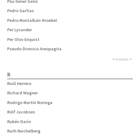
Pau Gener Galin
Pedro Garfias
Pedro Montalbán-Kroebel
Per Lysander
Per Olov Enquist
Pseudo Dionisio Areopagita
IR ARRIBA
R
Raúl Herrero
Richard Wagner
Rodrigo Martín Noriega
Rolf Jacobsen
Rubén Darío
Ruth Reichelberg