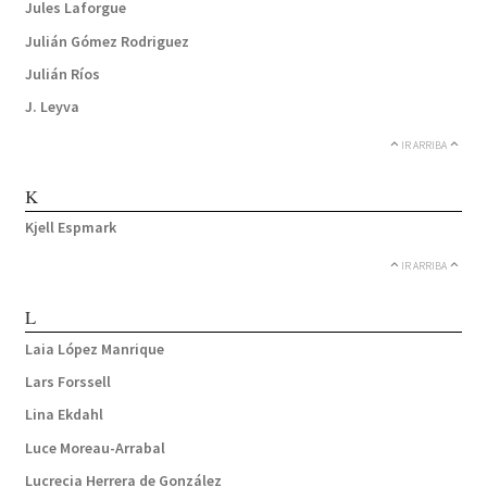
Jules Laforgue
Julián Gómez Rodriguez
Julián Ríos
J. Leyva
IR ARRIBA
K
Kjell Espmark
IR ARRIBA
L
Laia López Manrique
Lars Forssell
Lina Ekdahl
Luce Moreau-Arrabal
Lucrecia Herrera de González