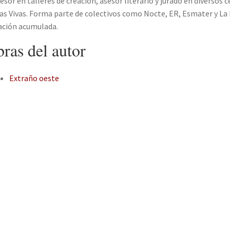
esor en talleres de creación, asesor literario y jurado en diversos
as Vivas. Forma parte de colectivos como Nocte, ER, Esmater y La
ación acumulada.
ras del autor
Extraño oeste