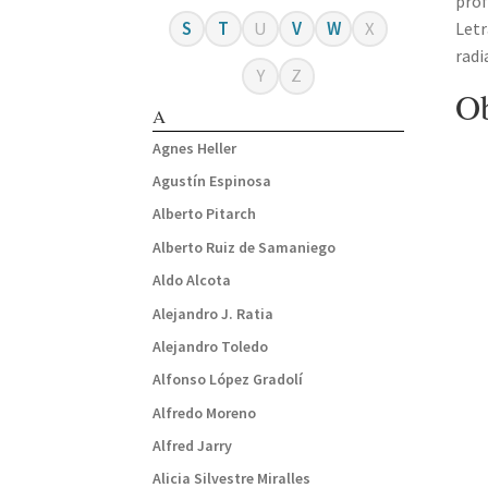
prof
S
T
U
V
W
X
Letr
radi
Y
Z
Ob
A
Agnes Heller
Agustín Espinosa
Alberto Pitarch
Alberto Ruiz de Samaniego
Aldo Alcota
Alejandro J. Ratia
Alejandro Toledo
Alfonso López Gradolí
Alfredo Moreno
Alfred Jarry
Alicia Silvestre Miralles