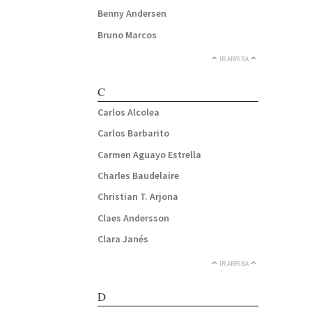
Benny Andersen
Bruno Marcos
IR ARRIBA
C
Carlos Alcolea
Carlos Barbarito
Carmen Aguayo Estrella
Charles Baudelaire
Christian T. Arjona
Claes Andersson
Clara Janés
IR ARRIBA
D