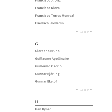
Francisco J. Uriz
Francisco Nieva
Francisco Torres Monreal
Friedrich Hölderlin
IR ARRIBA
G
Giordano Bruno
Guillaume Apollinaire
Guillermo Osorio
Gunnar Björling
Gunnar Ekelöf
IR ARRIBA
H
Han Ryner