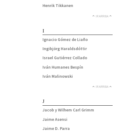
Henrik Tikkanen
IR ARRIBA
I
Ignacio Gómez de Liaño
Ingibjörg Haraldsdóttir
Israel Gutiérrez Collado
Iván Humanes Bespín
Iván Malinowski
IR ARRIBA
J
Jacob y Wilhem Carl Grimm
Jaime Asensi
Jaime D. Parra