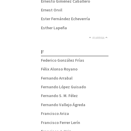
Ernesto Giménez Caballero
Ernest Orvil
Ester Fernández Echeverría
Esther Lapeña
IR ARRIBA
F
Federico González Frías
Félix Alonso Royano
Fernando Arrabal
Fernando López Guisado
Fernando S. M. Félez
Fernando Vallejo Ágreda
Francisco Ariza
Francisco Ferrer Lerín