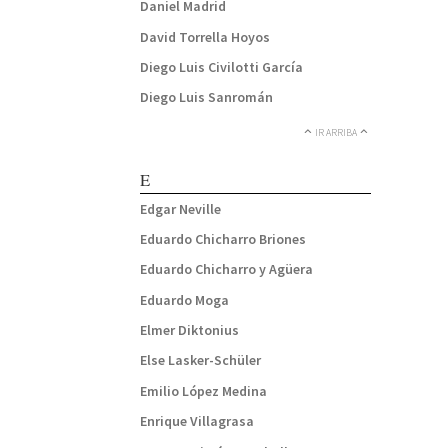
Daniel Madrid
David Torrella Hoyos
Diego Luis Civilotti García
Diego Luis Sanromán
IR ARRIBA
E
Edgar Neville
Eduardo Chicharro Briones
Eduardo Chicharro y Agüera
Eduardo Moga
Elmer Diktonius
Else Lasker-Schüler
Emilio López Medina
Enrique Villagrasa