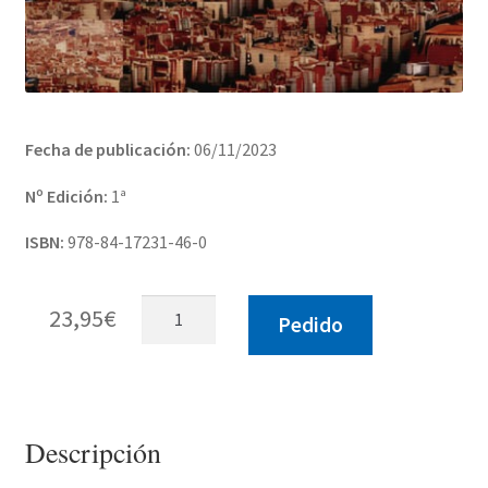
Fecha de publicación:
06/11/2023
Nº Edición:
1ª
ISBN:
978-84-17231-46-0
El
23,95
€
Pedido
happening
de
Madrid
cantidad
Descripción