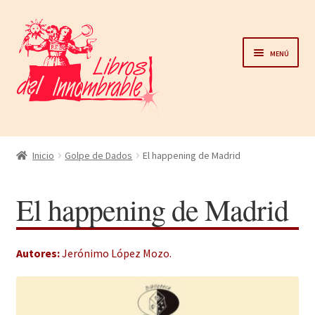
Ir
Ir
a
al
Menú
la
contenido
navegación
Home
Inicio
Golpe de Dados
El happening de Madrid
Catálogo
El happening de Madrid
Noticias
Autores:
Jerónimo López Mozo
.
Autores
Sobre nosotros