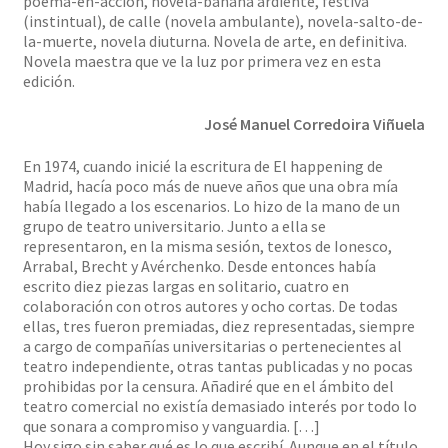
poema-en-acción, novela-banana ardiente, festiva
(instintual), de calle (novela ambulante), novela-salto-de-
la-muerte, novela diuturna. Novela de arte, en definitiva.
Novela maestra que ve la luz por primera vez en esta
edición.
José Manuel Corredoira Viñuela
En 1974, cuando inicié la escritura de El happening de
Madrid, hacía poco más de nueve años que una obra mía
había llegado a los escenarios. Lo hizo de la mano de un
grupo de teatro universitario. Junto a ella se
representaron, en la misma sesión, textos de Ionesco,
Arrabal, Brecht y Avérchenko. Desde entonces había
escrito diez piezas largas en solitario, cuatro en
colaboración con otros autores y ocho cortas. De todas
ellas, tres fueron premiadas, diez representadas, siempre
a cargo de compañías universitarias o pertenecientes al
teatro independiente, otras tantas publicadas y no pocas
prohibidas por la censura. Añadiré que en el ámbito del
teatro comercial no existía demasiado interés por todo lo
que sonara a compromiso y vanguardia. […]
Hoy sigo sin saber qué es lo que escribí. Aunque en el título