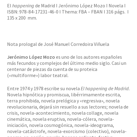
El
happening
de Madrid I Jerónimo López Mozo I Novela I
ISBN: 978-84-17231-46-0 I Thema: FBA – FBAN I 316 págs. I
135 x 200 mm.
Nota prologal de José Manuel Corredoira Viñuela
Jerónimo López Mozo
es uno de los autores españoles
más fecundos y complejos del último medio siglo. Casi un
centenar de piezas da cuenta de su proteica
(«multiforme») labor teatral.
Entre 1974 y 1978 escribe su novela
El happening de Madrid.
Novela hipnótica y promiscua, libérrimamente escrita,
terra prohibida, novela prelógica y «regresiva», novela
revolucionaria, dejará sin resuello a sus lectores; novela de
crisis, novela-acontecimiento, novela collage, novela
cinemática, novela eruptiva, novela-cólera, novela-
iniciación, novela cosmogónica, novela-ideograma,
novela-catástrofe, novela-exorcismo (colectivo), novela-