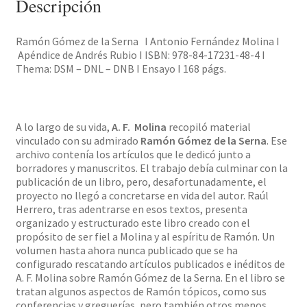
cantidad
Descripción
Ramón Gómez de la Serna I Antonio Fernández Molina I
Apéndice de Andrés Rubio I ISBN: 978-84-17231-48-4 I
Thema: DSM – DNL – DNB I Ensayo I 168 págs.
A lo largo de su vida,
A. F. Molina
recopiló material
vinculado con su admirado
Ramón Gómez de la Serna
. Ese
archivo contenía los artículos que le dedicó junto a
borradores y manuscritos. El trabajo debía culminar con la
publicación de un libro, pero, desafortunadamente, el
proyecto no llegó a concretarse en vida del autor. Raúl
Herrero, tras adentrarse en esos textos, presenta
organizado y estructurado este libro creado con el
propósito de ser fiel a Molina y al espíritu de Ramón. Un
volumen hasta ahora nunca publicado que se ha
configurado rescatando artículos publicados e inéditos de
A. F. Molina sobre Ramón Gómez de la Serna. En el libro se
tratan algunos aspectos de Ramón tópicos, como sus
conferencias y greguerías, pero también otros menos