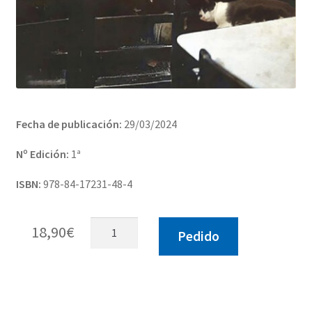
Fecha de publicación:
29/03/2024
Nº Edición:
1ª
ISBN:
978-84-17231-48-4
Ramón
18,90
€
Pedido
Gómez
de
la
Serna