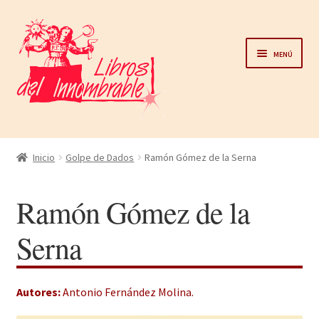
Ir
Ir
a
al
Menú
la
contenido
navegación
Home
Inicio
Golpe de Dados
Ramón Gómez de la Serna
Catálogo
Ramón Gómez de la
Noticias
Serna
Autores
Autores:
Antonio Fernández Molina
.
Sobre nosotros