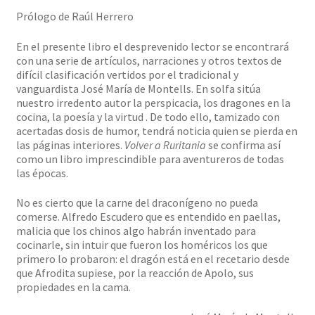
lo
Prólogo de Raúl Herrero
hermético)
cantidad
En el presente libro el desprevenido lector se encontrará
con una serie de artículos, narraciones y otros textos de
difícil clasificación vertidos por el tradicional y
vanguardista José María de Montells. En solfa sitúa
nuestro irredento autor la perspicacia, los dragones en la
cocina, la poesía y la virtud . De todo ello, tamizado con
acertadas dosis de humor, tendrá noticia quien se pierda en
las páginas interiores.
Volver a Ruritania
se confirma así
como un libro imprescindible para aventureros de todas
las épocas.
No es cierto que la carne del draconígeno no pueda
comerse. Alfredo Escudero que es entendido en paellas,
malicia que los chinos algo habrán inventado para
cocinarle, sin intuir que fueron los homéricos los que
primero lo probaron: el dragón está en el recetario desde
que Afrodita supiese, por la reacción de Apolo, sus
propiedades en la cama.