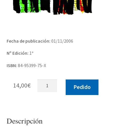
Fecha de publicación:
01/11/2006
Nº Edición:
1ª
ISBN:
84-95399-75-X
Volver
14,00
€
Pedido
a
Ruritania
(Para
una
lectura
Descripción
de