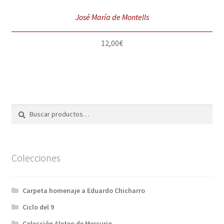
José María de Montells
12,00
€
Buscar
Buscar
por:
Colecciones
Carpeta homenaje a Eduardo Chicharro
Ciclo del 9
Colección Aleteo de Mercurio