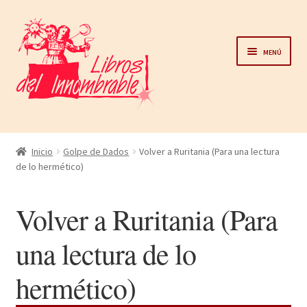
Ir
Ir
a
al
Menú
la
contenido
navegación
Home
Inicio
Golpe de Dados
Volver a Ruritania (Para una lectura
de lo hermético)
Catálogo
Volver a Ruritania (Para
Noticias
una lectura de lo
Autores
hermético)
Sobre nosotros