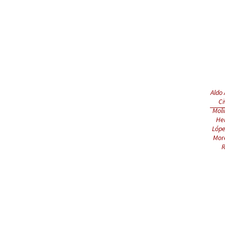
Aldo 
Ci
Moli
He
Lópe
More
R