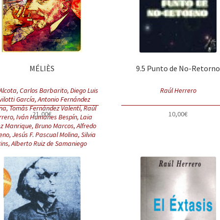
MÉLIÈS
9.5 Punto de No-Retorn
Alcota, Carlos Barbarito, Diego Luis
Raúl Herrero
vilotti García, Antonio Fernández
na, Tomás Fernández Valentí, Raúl
21,00
€
10,00
€
rrero, Iván Humanes Bespín, Laia
z Manrique, Bruno Marcos, Alfredo
no, Jesús F. Pascual Molina, Silvia
ins, Alberto Ruiz de Samaniego