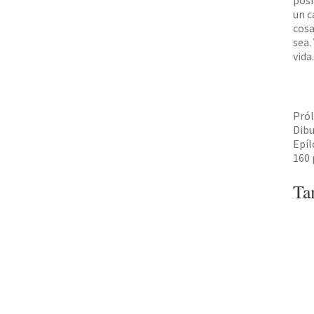
posm
un c
cosa
sea.
vida
Pról
Dibu
Epíl
160 
Ta