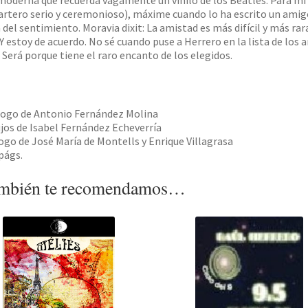
oderna que recuerda vagamente un vinilo de los Beatles. Para mí es
artero serio y ceremonioso), máxime cuando lo ha escrito un amigo.
 del sentimiento. Moravia dixit: La amistad es más difícil y más ra
 Y estoy de acuerdo. No sé cuando puse a Herrero en la lista de los
. Será porque tiene el raro encanto de los elegidos.
ogo de Antonio Fernández Molina
jos de Isabel Fernández Echeverría
ogo de José María de Montells y Enrique Villagrasa
págs.
mbién te recomendamos…