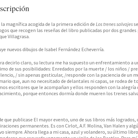
scripción
 la magnífica acogida de la primera edición de
Los trenes salvajes
se
ogos que recogen las reseñas del libro publicadas por dos grandes 
que Villagrasa.
uye nuevos dibujos de Isabel Fernández Echeverría.
ara decirlo claro, su lectura me ha supuesto un enfrentamiento a
mo de sus posibilidades: Enredados por la muerte / los niños / preg
ilencio, / sin apenas gesticular, /responde con la paciencia de u
ario que, aun no necesitado de delantales ni capas, se rodea de 
os escritores que le acompañan y ellos responden con la alegría 
cimiento, porque entonces dormía donde mueren los trenes salva
e que publicase El mayor evento, uno de sus libros más logrados, c
raciones permanentes. Es con Cirlot, A.F. Molina, Van Halen y algú
vo siempre. Ahora llega a mi casa, azul y volandero, su último lib