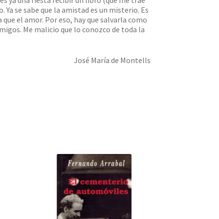
 ya una fiesta recibir un libro (que me trae
 Ya se sabe que la amistad es un misterio. Es
ra que el amor. Por eso, hay que salvarla como
 amigos. Me malicio que lo conozco de toda la
José María de Montells