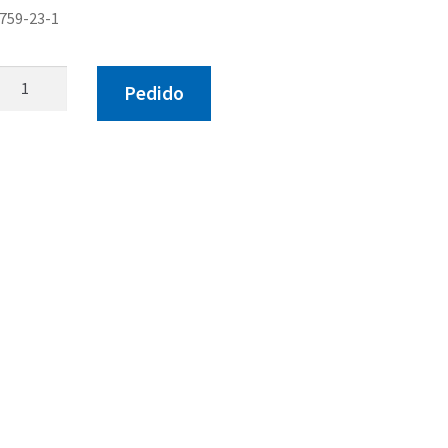
759-23-1
Los
Pedido
trenes
salvajes
cantidad