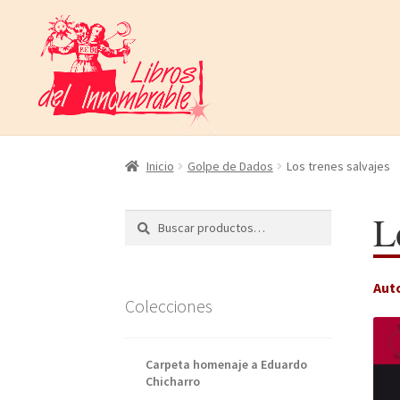
Ir
Ir
a
al
la
contenido
navegación
Inicio
Golpe de Dados
Los trenes salvajes
L
Buscar
Buscar
por:
Aut
Colecciones
Carpeta homenaje a Eduardo
Chicharro