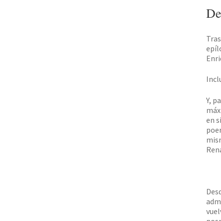
De
Tras
epíl
Enri
Incl
Y, p
máxi
en s
poem
mism
Rena
Desd
admi
vuel