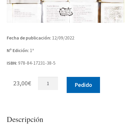
Fecha de publicación:
12/09/2022
Nº Edición:
1ª
ISBN:
978-84-17231-38-5
Traducir
23,00
€
Pedido
el
alma
cantidad
Descripción