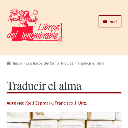
Ir
Ir
a
al
Menú
la
contenido
navegación
Home
Inicio
Los libros del Señor Nicolás
Traducir el alma
Catálogo
Traducir el alma
Noticias
Autores:
Kjell Espmark
,
Francisco J. Uriz
.
Autores
Sobre nosotros