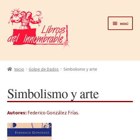
Ir
Ir
a
al
Menú
la
contenido
navegación
Home
Inicio
Golpe de Dados
Simbolismo y arte
Catálogo
Simbolismo y arte
Noticias
Autores:
Federico González Frías
.
Autores
Sobre nosotros