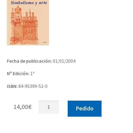
Solicitar Pedido
Contacto
Fecha de publicación:
01/01/2004
Nº Edición:
1ª
ISBN:
84-95399-52-0
Simbolismo
14,00
€
Pedido
y
arte
cantidad