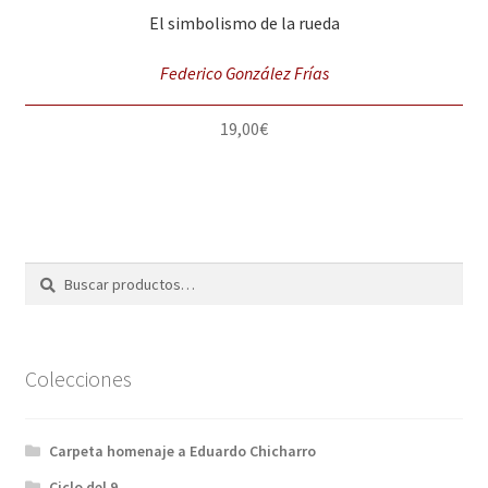
El simbolismo de la rueda
Federico González Frías
19,00
€
Buscar
Buscar
por:
Colecciones
Carpeta homenaje a Eduardo Chicharro
Ciclo del 9