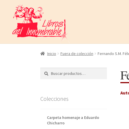
Ir
Ir
a
al
la
contenido
navegación
Inicio
Fuera de colección
Fernando S.M. Fél
F
Buscar
Buscar
por:
Aut
Colecciones
Carpeta homenaje a Eduardo
Chicharro