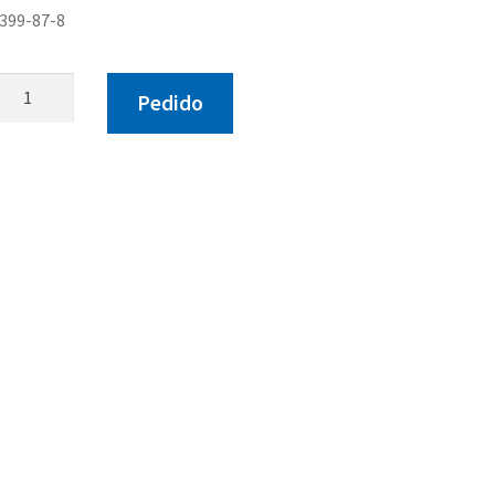
399-87-8
Fernando
Pedido
S.M.
Félez
cantidad