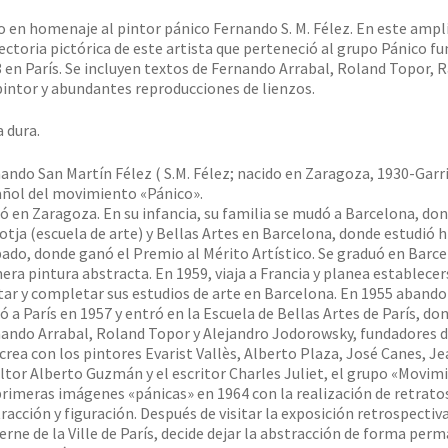
o en homenaje al pintor pánico Fernando S. M. Félez. En este ampl
ectoria pictórica de este artista que perteneció al grupo Pánico 
 en París. Se incluyen textos de Fernando Arrabal, Roland Topor, 
pintor y abundantes reproducciones de lienzos.
 dura.
ando San Martín Félez ( S.M. Félez; nacido en Zaragoza, 1930-Garrig
ñol del movimiento «Pánico».
ó en Zaragoza. En su infancia, su familia se mudó a Barcelona, ​​do
lotja (escuela de arte) y Bellas Artes en Barcelona, ​​donde estudió h
ado, donde ganó el Premio al Mérito Artístico. Se graduó en Barce
era pintura abstracta. En 1959, viaja a Francia y planea establecer
tar y completar sus estudios de arte en Barcelona. En 1955 abandon
 a París en 1957 y entró en la Escuela de Bellas Artes de París, d
ando Arrabal, Roland Topor y Alejandro Jodorowsky, fundadores de
crea con los pintores Evarist Vallès, Alberto Plaza, José Canes, Je
ltor Alberto Guzmán y el escritor Charles Juliet, el grupo «Movimi
primeras imágenes «pánicas» en 1964 con la realización de retrato
racción y figuración. Después de visitar la exposición retrospectiv
rne de la Ville de París, decide dejar la abstracción de forma per