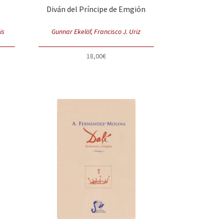
Diván del Príncipe de Emgión
is
Gunnar Ekelöf, Francisco J. Uriz
18,00
€