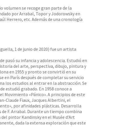
io volumen se recoge gran parte de la
fundado por Arrabal, Topor y Jodorowsky en
Raúl Herrero, etc. Además de una cronología
uella, 1 de junio de 2020) fue un artista
nde pasó su infancia y adolescencia. Estudió en
istoria del arte, perspectiva, dibujo, pintura y
lona en 1955 y pronto se convirtió en su
se en París después de completar su servicio
a los estudios al entrar en la abstracción. Se
onde estudió grabado. En 1958 conoce a
l Movimiento «Pánico». A principios de este
an-Claude Fiaux, Jacques Albertini, el
ento», por afinidades plásticas. Desarrolla
s de F. Arrabal. Durante un tiempo combina
a del pintor Kandinsky en el Musée d’Art
manente, dada la extensa exploración que este