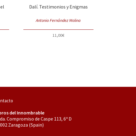
 el
Dalí. Testimonios y Enigmas
Antonio Fernández Molina
11,00
€
ntacto
bros del Innombrable
da. Compromiso de Caspe 113, 6º D
002 Zaragoza (Spain)