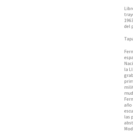
Libr
tray
1963
del 
Tapa
Fern
espa
Naci
la L
grab
prim
mili
mudó
Fern
año 
escu
las 
abst
Mode