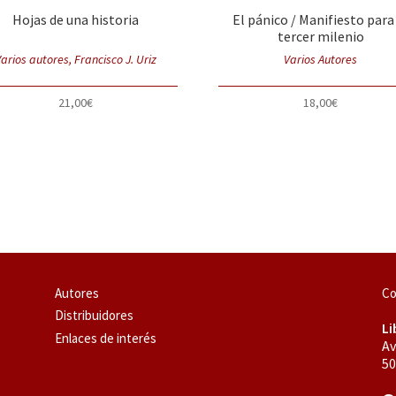
Hojas de una historia
El pánico / Manifiesto para
tercer milenio
arios autores, Francisco J. Uriz
Varios Autores
21,00
€
18,00
€
Autores
Co
Distribuidores
Li
Enlaces de interés
Av
50