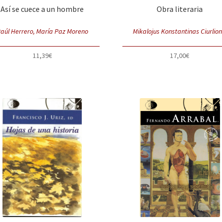
Así se cuece a un hombre
Obra literaria
aúl Herrero, María Paz Moreno
Mikalojus Konstantinas Ciurlion
11,39
€
17,00
€