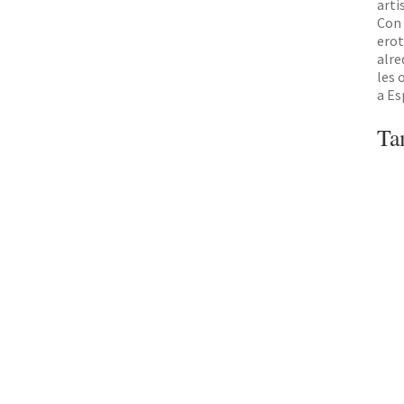
arti
Con 
erot
alre
les 
a Es
Ta