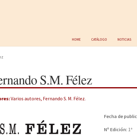
Home
Catálogo
Noticias
ez
ernando S.M. Félez
ores:
Varios autores
,
Fernando S. M. Félez
.
Fecha de publi
Nº Edición:
1ª