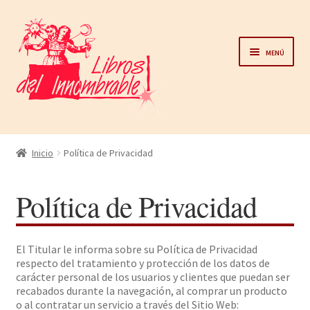
Ir
Ir
a
al
Menú
la
contenido
navegación
Home
Inicio
Política de Privacidad
Catálogo
Política de Privacidad
Noticias
El Titular le informa sobre su Política de Privacidad
Autores
respecto del tratamiento y protección de los datos de
carácter personal de los usuarios y clientes que puedan ser
recabados durante la navegación, al comprar un producto
Sobre nosotros
o al contratar un servicio a través del Sitio Web: