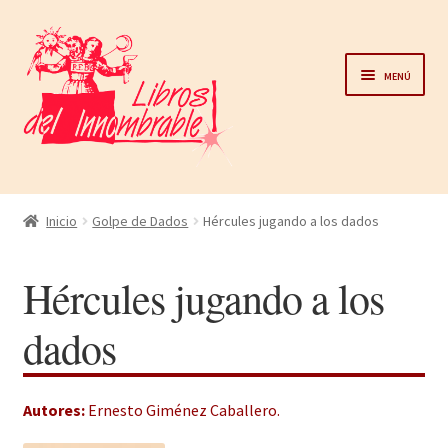
Ir
Ir
a
al
Menú
la
contenido
navegación
Home
Inicio
Golpe de Dados
Hércules jugando a los dados
Catálogo
Hércules jugando a los
Noticias
dados
Autores
Autores:
Ernesto Giménez Caballero
.
Sobre nosotros