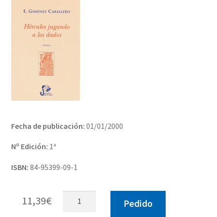
Solicitar Pedido
Contacto
Fecha de publicación:
01/01/2000
Nº Edición:
1ª
ISBN:
84-95399-09-1
Hércules
11,39
€
Pedido
jugando