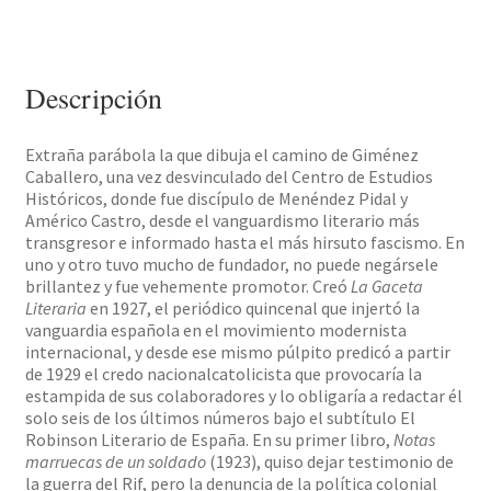
a
los
dados
cantidad
Descripción
Extraña parábola la que dibuja el camino de Giménez
Caballero, una vez desvinculado del Centro de Estudios
Históricos, donde fue discípulo de Menéndez Pidal y
Américo Castro, desde el vanguardismo literario más
transgresor e informado hasta el más hirsuto fascismo. En
uno y otro tuvo mucho de fundador, no puede negársele
brillantez y fue vehemente promotor. Creó
La Gaceta
Literaria
en 1927, el periódico quincenal que injertó la
vanguardia española en el movimiento modernista
internacional, y desde ese mismo púlpito predicó a partir
de 1929 el credo nacionalcatolicista que provocaría la
estampida de sus colaboradores y lo obligaría a redactar él
solo seis de los últimos números bajo el subtítulo El
Robinson Literario de España. En su primer libro,
Notas
marruecas de un soldado
(1923), quiso dejar testimonio de
la guerra del Rif, pero la denuncia de la política colonial