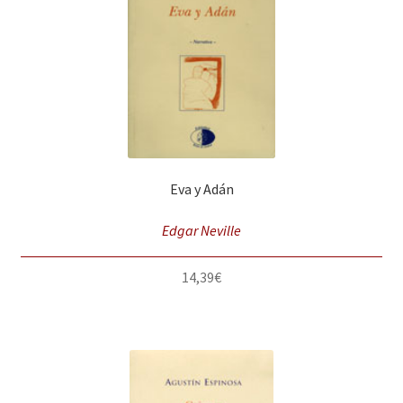
Eva y Adán
Edgar Neville
14,39
€