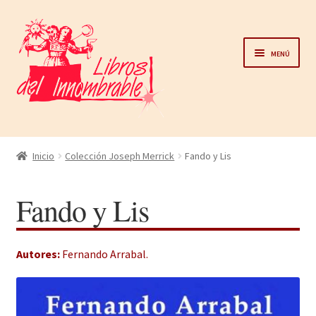
Ir
Ir
a
al
Menú
la
contenido
navegación
Home
Inicio
Colección Joseph Merrick
Fando y Lis
Catálogo
Fando y Lis
Noticias
Autores:
Fernando Arrabal
.
Autores
Sobre nosotros