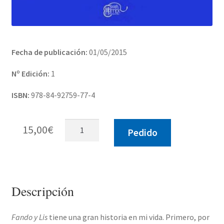
Fecha de publicación:
01/05/2015
Nº Edición:
1
ISBN:
978-84-92759-77-4
Fando
15,00
€
Pedido
y
Lis
cantidad
Descripción
Fando y Lis
tiene una gran historia en mi vida. Primero, por