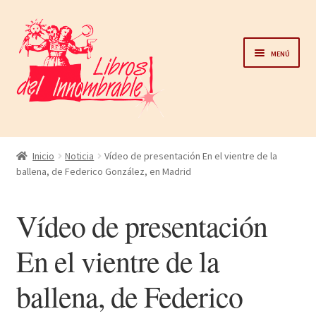
Ir
Ir
a
al
Menú
la
contenido
navegación
Home
Inicio
Noticia
Vídeo de presentación En el vientre de la
ballena, de Federico González, en Madrid
Catálogo
Vídeo de presentación
Noticias
En el vientre de la
Autores
ballena, de Federico
Sobre nosotros