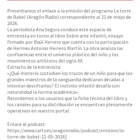
Solicitar Pedido
Presentamos el enlace a la emisión del programa La torre
de Babel (Aragón Radio) correspondiente al 21 de mayo de
2026.
Contacto
La periodista Ana Segura conduce este espacio de
entrevista en torno al libro Sobre arte infantil, ensayo
firmado por Raúl Herrero que cuenta con la participación
de Hermes Antonio Herrero Martín. La obra analiza las
confluencias entre el universo plástico del niño y los
movimientos artísticos del siglo XX.
Extracto de la entrevista:
«¿Qué misterio custodian los trazos de un niño para que los
grandes maestros de la vanguardia dedicaran décadas a
intentar descifrarlos? El instinto infantil desafía con
naturalidad la norma académica».
Recordamos a los usuarios que la ficha técnica del libro y
los canales para su distribución se encuentran plenamente
operativos en nuestro portal.
Enlace al podcast:
https://www.cartv.es/aragonradio/podcast/emision/la-
torre-de-babel-21-05-2026]