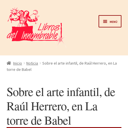
Ir
Ir
a
al
Menú
la
contenido
navegación
Home
Inicio
Noticia
Sobre el arte infantil, de Raúl Herrero, en La
torre de Babel
Catálogo
Sobre el arte infantil, de
Noticias
Raúl Herrero, en La
Autores
torre de Babel
Sobre nosotros