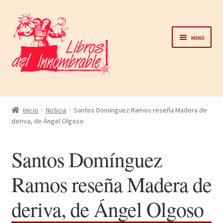
Ir
Ir
a
al
Menú
la
contenido
navegación
Home
Inicio
Noticia
Santos Domínguez Ramos reseña Madera de
deriva, de Ángel Olgoso
Catálogo
Santos Domínguez
Noticias
Ramos reseña Madera de
Autores
deriva, de Ángel Olgoso
Sobre nosotros