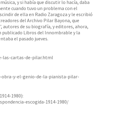
úsica, y si había que discutir lo hacía, daba
almente cuando tuvo un problema con el
indir de ella en Radio Zaragoza y le escribió
readores del Archivo Pilar Bayona, que
 autores de su biografía, y editores, ahora,
n publicado Libros del Innombrable y la
entaba el pasado jueves.
-las-cartas-de-pilar.html
-obra-y-el-genio-de-la-pianista-pilar-
1914-1980):
espondencia-escogida-1914-1980/