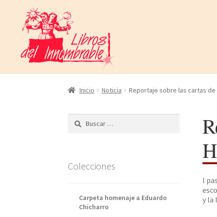
Ir
Ir
a
al
la
contenido
navegación
Inicio
Noticia
Reportaje sobre las cartas de
R
Buscar:
H
Colecciones
l pa
esco
Carpeta homenaje a Eduardo
y la
Chicharro