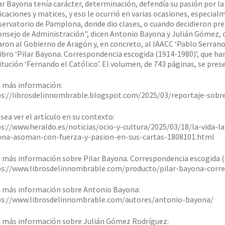
ar Bayona tenía carácter, determinación, defendía su pasión por la m
icaciones y matices, y eso le ocurrió en varias ocasiones, especi
ervatorio de Pamplona, donde dio clases, o cuando decidieron presc
onsejo de Administración", dicen Antonio Bayona y Julián Gómez, c
ron al Gobierno de Aragón y, en concreto, al IAACC ‘Pablo Serrano’,
libro ‘Pilar Bayona. Correspondencia escogida (1914-1980)’, que ha
itución ‘Fernando el Católico’. El volumen, de 743 páginas, se pres
 más información:
s://librosdelinnombrable.blogspot.com/2025/03/reportaje-sobre
esea ver el artículo en su contexto:
s://www.heraldo.es/noticias/ocio-y-cultura/2025/03/18/la-vida-la
ona-asoman-con-fuerza-y-pasion-en-sus-cartas-1808101.html
 más información sobre Pilar Bayona. Correspondencia escogida (
s://www.librosdelinnombrable.com/producto/pilar-bayona-corr
 más información sobre Antonio Bayona:
s://www.librosdelinnombrable.com/autores/antonio-bayona/
 más información sobre Julián Gómez Rodríguez: