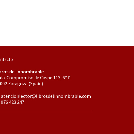
ntacto
bros del Innombrable
da. Compromiso de Caspe 113, 6º D
002 Zaragoza (Spain)
atencionlector@librosdelinnombrable.com
976 423 247