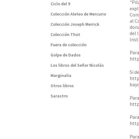
"Pil
Ciclo del 9
expl
Colección Aleteo de Mercurio
Cons
al C
Colección Joseph Merrick
dona
del 
Colección Thot
Inst
Fuera de colección
Para
Golpe de Dados
http
Los libros del Señor Nicolás
Si d
Marginalia
http
bay
Otros libros
Sarastro
Para
http
Para
http
Para