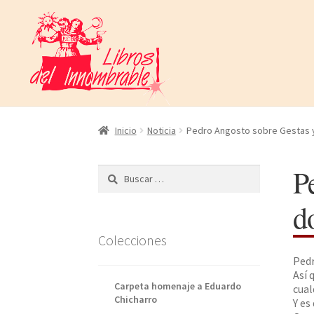
Ir
Ir
a
al
la
contenido
navegación
Inicio
Noticia
Pedro Angosto sobre Gestas y o
P
Buscar:
do
Colecciones
Pedr
Así 
Carpeta homenaje a Eduardo
cual
Chicharro
Y es