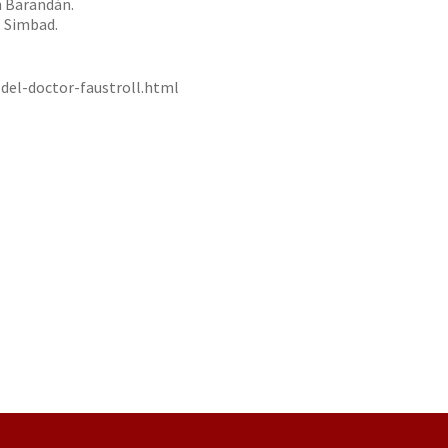
n Barandán.
, Simbad.
el-doctor-faustroll.html