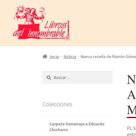
Ir
Ir
a
al
la
contenido
navegación
Inicio
Noticia
Nueva reseña de Ramón Gómez d
N
Buscar:
A
Colecciones
M
Carpeta homenaje a Eduardo
PL S
Chicharro
entr