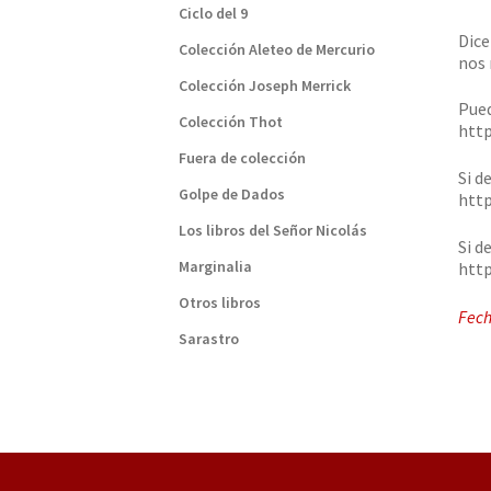
Ciclo del 9
Dice
Colección Aleteo de Mercurio
nos 
Colección Joseph Merrick
Pued
Colección Thot
http
Fuera de colección
Si d
Golpe de Dados
htt
Los libros del Señor Nicolás
Si d
Marginalia
http
Otros libros
Fech
Sarastro