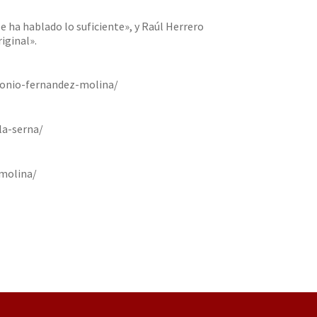
ha hablado lo suficiente», y Raúl Herrero
iginal».
tonio-fernandez-molina/
a-serna/
molina/