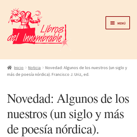
Ir
Ir
a
al
Menú
la
contenido
navegación
Home
Inicio
Noticia
Novedad: Algunos de los nuestros (un siglo y
más de poesía nórdica). Francisco J. Uriz, ed.
Catálogo
Novedad: Algunos de los
Noticias
nuestros (un siglo y más
Autores
de poesía nórdica).
Sobre nosotros