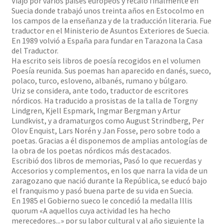
Viajó por varios países europeos y recaló finalmente en
Suecia donde trabajó unos treinta años en Estocolmo en
los campos de la enseñanza y de la traducción literaria. Fue
traductor en el Ministerio de Asuntos Exteriores de Suecia.
En 1989 volvió a España para fundar en Tarazona la Casa
del Traductor.
Ha escrito seis libros de poesía recogidos en el volumen
Poesía reunida. Sus poemas han aparecido en danés, sueco,
polaco, turco, esloveno, albanés, rumano y búlgaro.
Uriz se considera, ante todo, traductor de escritores
nórdicos. Ha traducido a prosistas de la talla de Torgny
Lindgren, Kjell Espmark, Ingmar Bergman y Artur
Lundkvist, y a dramaturgos como August Strindberg, Per
Olov Enquist, Lars Norén y Jan Fosse, pero sobre todo a
poetas. Gracias a él disponemos de amplias antologías de
la obra de los poetas nórdicos más destacados.
Escribió dos libros de memorias, Pasó lo que recuerdas y
Accesorios y complementos, en los que narra la vida de un
zaragozano que nació durante la República, se educó bajo
el franquismo y pasó buena parte de su vida en Suecia.
En 1985 el Gobierno sueco le concedió la medalla Illis
quorum «A aquellos cuya actividad les ha hecho
merecedores...» por su labor cultural y al año siguiente la