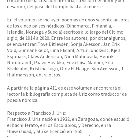
concepto de la creación literaria, su visión del amor y del
desamor, del paso del tiempo hasta la muerte.
En el volumen se incluyen poemas de unos sesenta autores
de los cinco países nórdicos (Dinamarca, Finlandia,
Islandia, Noruega y Suecia) escritos a lo largo del último
siglo, de 1914 a 2020. Entre los autores, por citar algunos,
se encuentran Tove Ditlevsen, Sonja Åkesson, Jan Erik
Vold, Gunnar Ekelöf, Lina Ekdahl, Artur Lundkvist, Kjell
Espmark, Claes Andersson, Nina Malinovski, Henrik
Nordbrandt, Paavo Havikko, Eeva Liisa Manner, Eila
Kivikkaho, Kristina Lugn, Olov H. Hauge, Sun Axelsson, J.
Hjálmarsson, entre otros.
A partir de la página 411 de este volumen encontrará el
lector la bibliografía completa de Uriz como traductor de
poesía nórdica.
Respecto a Francisco J. Uriz:
Francisco J. Uriz nació en 1932, en Zaragoza, donde estudió
el bachillerato, en los Escolapios, y Derecho, en la
Universidad, y allí se licenció en 1955.