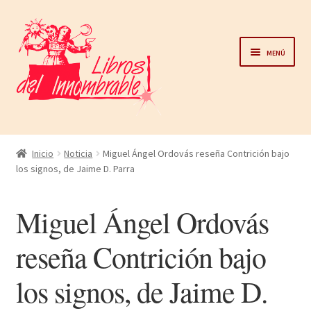
Ir
Ir
a
al
Menú
la
contenido
navegación
Home
Inicio
Noticia
Miguel Ángel Ordovás reseña Contrición bajo
los signos, de Jaime D. Parra
Catálogo
Miguel Ángel Ordovás
Noticias
reseña Contrición bajo
Autores
los signos, de Jaime D.
Sobre nosotros