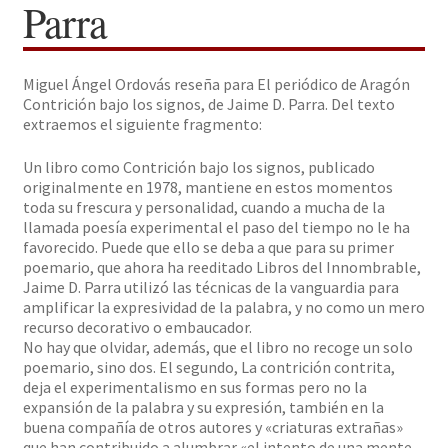
Parra
Solicitar Pedido
Miguel Ángel Ordovás reseña para El periódico de Aragón
Contacto
Contrición bajo los signos, de Jaime D. Parra. Del texto
extraemos el siguiente fragmento:
Un libro como Contrición bajo los signos, publicado
originalmente en 1978, mantiene en estos momentos
toda su frescura y personalidad, cuando a mucha de la
llamada poesía experimental el paso del tiempo no le ha
favorecido. Puede que ello se deba a que para su primer
poemario, que ahora ha reeditado Libros del Innombrable,
Jaime D. Parra utilizó las técnicas de la vanguardia para
amplificar la expresividad de la palabra, y no como un mero
recurso decorativo o embaucador.
No hay que olvidar, además, que el libro no recoge un solo
poemario, sino dos. El segundo, La contrición contrita,
deja el experimentalismo en sus formas pero no la
expansión de la palabra y su expresión, también en la
buena compañía de otros autores y «criaturas extrañas»
que han contribuido a alumbrar «el intento de una mente