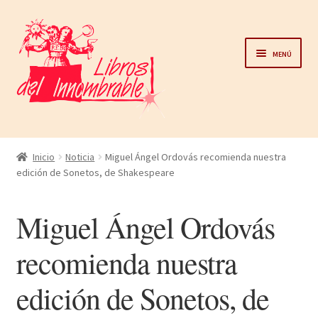
Ir
Ir
a
al
Menú
la
contenido
navegación
Home
Inicio
Noticia
Miguel Ángel Ordovás recomienda nuestra
edición de Sonetos, de Shakespeare
Catálogo
Miguel Ángel Ordovás
Noticias
recomienda nuestra
Autores
edición de Sonetos, de
Sobre nosotros