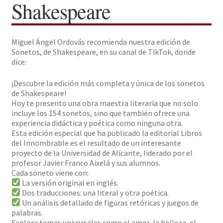
Shakespeare
Solicitar Pedido
Miguel Ángel Ordovás recomienda nuestra edición de
Contacto
Sonetos, de Shakespeare, en su canal de TikTok, donde
dice:
¡Descubre la edición más completa y única de los sonetos
de Shakespeare!
Hoy te presento una obra maestra literaria que no solo
incluye los 154 sonetos, sino que también ofrece una
experiencia didáctica y poética como ninguna otra.
Esta edición especial que ha publicado la editorial Libros
del Innombrable es el resultado de un interesante
proyecto de la Universidad de Alicante, liderado por el
profesor Javier Franco Aixelá y sus alumnos.
Cada soneto viene con:
La versión original en inglés.
Dos traducciones: una literal y otra poética.
Un análisis detallado de figuras retóricas y juegos de
palabras.
Explora temas universales como el amor, la belleza, el