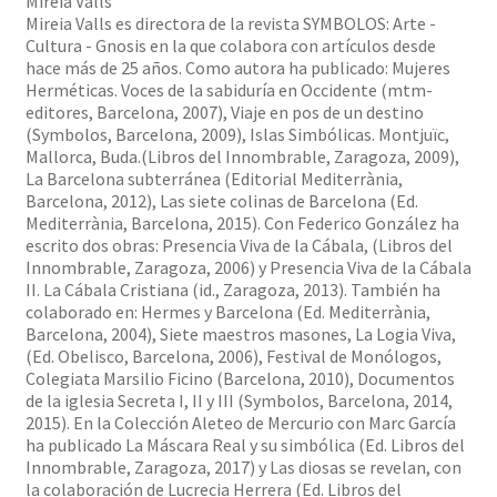
Mireia Valls
Mireia Valls es directora de la revista SYMBOLOS: Arte -
Cultura - Gnosis en la que colabora con artículos desde
hace más de 25 años. Como autora ha publicado: Mujeres
Herméticas. Voces de la sabiduría en Occidente (mtm-
editores, Barcelona, 2007), Viaje en pos de un destino
(Symbolos, Barcelona, 2009), Islas Simbólicas. Montjuïc,
Mallorca, Buda.(Libros del Innombrable, Zaragoza, 2009),
La Barcelona subterránea (Editorial Mediterrània,
Barcelona, 2012), Las siete colinas de Barcelona (Ed.
Mediterrània, Barcelona, 2015). Con Federico González ha
escrito dos obras: Presencia Viva de la Cábala, (Libros del
Innombrable, Zaragoza, 2006) y Presencia Viva de la Cábala
II. La Cábala Cristiana (id., Zaragoza, 2013). También ha
colaborado en: Hermes y Barcelona (Ed. Mediterrània,
Barcelona, 2004), Siete maestros masones, La Logia Viva,
(Ed. Obelisco, Barcelona, 2006), Festival de Monólogos,
Colegiata Marsilio Ficino (Barcelona, 2010), Documentos
de la iglesia Secreta I, II y III (Symbolos, Barcelona, 2014,
2015). En la Colección Aleteo de Mercurio con Marc García
ha publicado La Máscara Real y su simbólica (Ed. Libros del
Innombrable, Zaragoza, 2017) y Las diosas se revelan, con
la colaboración de Lucrecia Herrera (Ed. Libros del