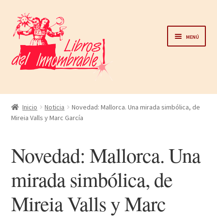
Ir
Ir
a
al
Menú
la
contenido
navegación
Home
Inicio
Noticia
Novedad: Mallorca. Una mirada simbólica, de
Mireia Valls y Marc García
Catálogo
Novedad: Mallorca. Una
Noticias
mirada simbólica, de
Autores
Mireia Valls y Marc
Sobre nosotros