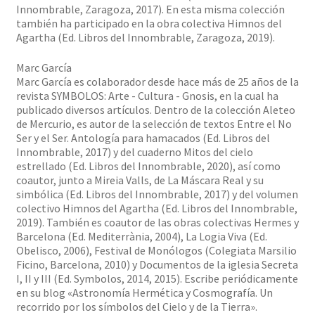
Innombrable, Zaragoza, 2017). En esta misma colección
también ha participado en la obra colectiva Himnos del
Agartha (Ed. Libros del Innombrable, Zaragoza, 2019).
Marc García
Marc García es colaborador desde hace más de 25 años de la
revista SYMBOLOS: Arte - Cultura - Gnosis, en la cual ha
publicado diversos artículos. Dentro de la colección Aleteo
de Mercurio, es autor de la selección de textos Entre el No
Ser y el Ser. Antología para hamacados (Ed. Libros del
Innombrable, 2017) y del cuaderno Mitos del cielo
estrellado (Ed. Libros del Innombrable, 2020), así como
coautor, junto a Mireia Valls, de La Máscara Real y su
simbólica (Ed. Libros del Innombrable, 2017) y del volumen
colectivo Himnos del Agartha (Ed. Libros del Innombrable,
2019). También es coautor de las obras colectivas Hermes y
Barcelona (Ed. Mediterrània, 2004), La Logia Viva (Ed.
Obelisco, 2006), Festival de Monólogos (Colegiata Marsilio
Ficino, Barcelona, 2010) y Documentos de la iglesia Secreta
I, II y III (Ed. Symbolos, 2014, 2015). Escribe periódicamente
en su blog «Astronomía Hermética y Cosmografía. Un
recorrido por los símbolos del Cielo y de la Tierra».