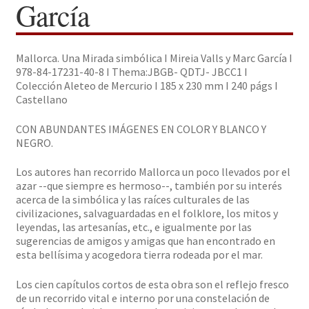
García
Solicitar Pedido
Mallorca. Una Mirada simbólica I Mireia Valls y Marc García I
Contacto
978-84-17231-40-8 I Thema:JBGB- QDTJ- JBCC1 I
Colección Aleteo de Mercurio I 185 x 230 mm I 240 págs I
Castellano
CON ABUNDANTES IMÁGENES EN COLOR Y BLANCO Y
NEGRO.
Los autores han recorrido Mallorca un poco llevados por el
azar --que siempre es hermoso--, también por su interés
acerca de la simbólica y las raíces culturales de las
civilizaciones, salvaguardadas en el folklore, los mitos y
leyendas, las artesanías, etc., e igualmente por las
sugerencias de amigos y amigas que han encontrado en
esta bellísima y acogedora tierra rodeada por el mar.
Los cien capítulos cortos de esta obra son el reflejo fresco
de un recorrido vital e interno por una constelación de