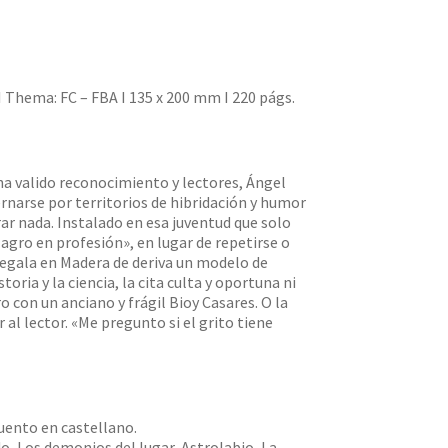
I Thema: FC – FBA I 135 x 200 mm I 220 págs.
 ha valido reconocimiento y lectores, Ángel
ernarse por territorios de hibridación y humor
ar nada. Instalado en esa juventud que solo
lagro en profesión», en lugar de repetirse o
regala en Madera de deriva un modelo de
oria y la ciencia, la cita culta y oportuna ni
 con un anciano y frágil Bioy Casares. O la
 al lector. «Me pregunto si el grito tiene
uento en castellano.
, Los demonios del lugar, Astrolabio, La