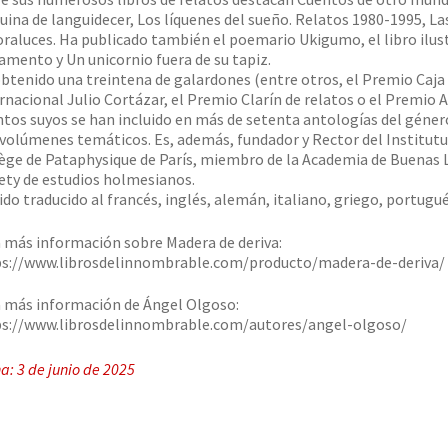
ina de languidecer, Los líquenes del sueño. Relatos 1980-1995, Las 
raluces. Ha publicado también el poemario Ukigumo, el libro ilus
mento y Un unicornio fuera de su tapiz.
btenido una treintena de galardones (entre otros, el Premio Caja
rnacional Julio Cortázar, el Premio Clarín de relatos o el Premio An
tos suyos se han incluido en más de setenta antologías del géner
 volúmenes temáticos. Es, además, fundador y Rector del Institu
ège de Pataphysique de París, miembro de la Academia de Buenas 
ety de estudios holmesianos.
ido traducido al francés, inglés, alemán, italiano, griego, portugu
 más información sobre Madera de deriva:
s://www.librosdelinnombrable.com/producto/madera-de-deriva/
 más información de Ángel Olgoso:
s://www.librosdelinnombrable.com/autores/angel-olgoso/
a: 3 de junio de 2025