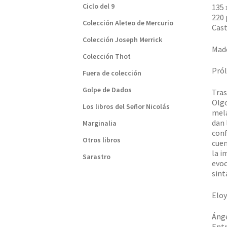
Ciclo del 9
135
220 
Colección Aleteo de Mercurio
Cast
Colección Joseph Merrick
Made
Colección Thot
Pról
Fuera de colección
Golpe de Dados
Tras
Olgo
Los libros del Señor Nicolás
mela
dan 
Marginalia
conf
Otros libros
cuen
la i
Sarastro
evoc
sint
Eloy
Ánge
Entr