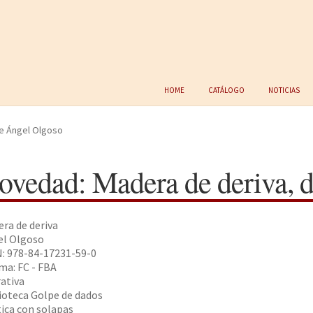
Home
Catálogo
Noticias
e Ángel Olgoso
ovedad: Madera de deriva, 
ra de deriva
el Olgoso
: 978-84-17231-59-0
a: FC - FBA
ativa
ioteca Golpe de dados
ica con solapas