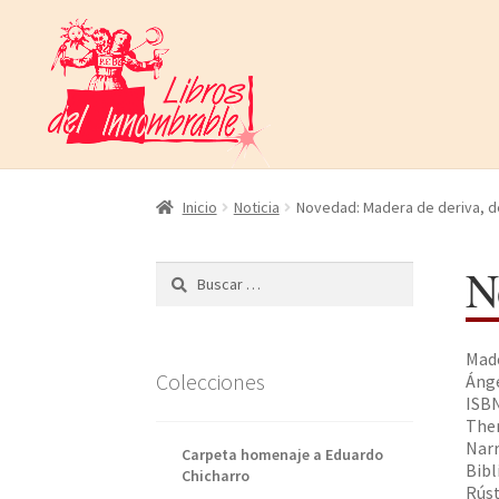
Ir
Ir
a
al
la
contenido
navegación
Inicio
Noticia
Novedad: Madera de deriva, d
N
Buscar:
Made
Colecciones
Áng
ISBN
Them
Narr
Carpeta homenaje a Eduardo
Bibl
Chicharro
Rúst