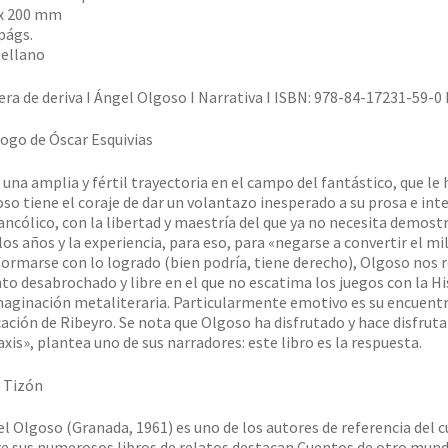
 x 200 mm
págs.
ellano
ra de deriva I Ángel Olgoso I Narrativa I ISBN: 978-84-17231-59-0 
ogo de Óscar Esquivias
 una amplia y fértil trayectoria en el campo del fantástico, que le
so tiene el coraje de dar un volantazo inesperado a su prosa e int
ncólico, con la libertad y maestría del que ya no necesita demostr
los años y la experiencia, para eso, para «negarse a convertir el mi
ormarse con lo logrado (bien podría, tiene derecho), Olgoso nos 
to desabrochado y libre en el que no escatima los juegos con la Hist
maginación metaliteraria. Particularmente emotivo es su encuentro
ación de Ribeyro. Se nota que Olgoso ha disfrutado y hace disfrutar
axis», plantea uno de sus narradores: este libro es la respuesta.
 Tizón
l Olgoso (Granada, 1961) es uno de los autores de referencia del c
e sus numerosos libros de relatos destacan Cuentos de otro mundo