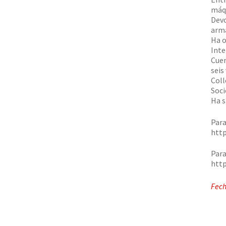
máqu
Devo
arma
Ha o
Inte
Cuen
seis
Coll
Soci
Ha s
Para
http
Para
http
Fech