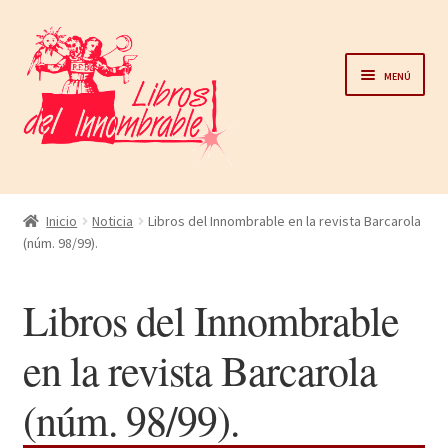
Ir
Ir
a
al
Menú
la
contenido
navegación
Home
Inicio
Noticia
Libros del Innombrable en la revista Barcarola
(núm. 98/99).
Catálogo
Libros del Innombrable
Noticias
en la revista Barcarola
Autores
(núm. 98/99).
Sobre nosotros