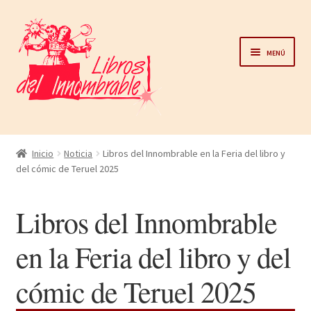
Ir
Ir
a
al
Menú
la
contenido
navegación
Home
Inicio
Noticia
Libros del Innombrable en la Feria del libro y
del cómic de Teruel 2025
Catálogo
Libros del Innombrable
Noticias
en la Feria del libro y del
Autores
cómic de Teruel 2025
Sobre nosotros