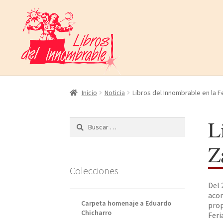
Ir
Ir
a
al
la
contenido
navegación
Inicio
Noticia
Libros del Innombrable en la F
L
Buscar:
Z
Colecciones
Del 
acom
Carpeta homenaje a Eduardo
prop
Chicharro
Feri