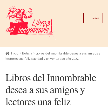
Ir
Ir
a
al
Menú
la
contenido
navegación
Home
Inicio
Noticia
Libros del Innombrable desea a sus amigos y
lectores una feliz Navidad y un venturoso año 2022
Catálogo
Libros del Innombrable
Noticias
desea a sus amigos y
Autores
lectores una feliz
Sobre nosotros