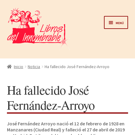
Ir
Ir
a
al
Menú
la
contenido
navegación
Home
Inicio
Noticia
Ha fallecido José Fernández-Arroyo
Catálogo
Ha fallecido José
Noticias
Fernández-Arroyo
Autores
José Fernández Arroyo nació el 12 de febrero de 1928 en
Sobre nosotros
Manzanares (Ciudad Real) y falleció el 27 de abril de 2019