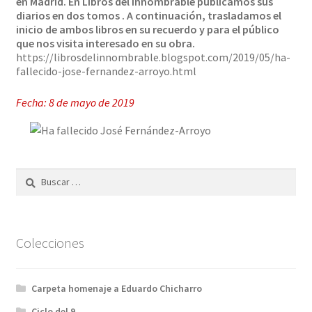
en Madrid. En Libros del Innombrable publicamos sus
diarios en dos tomos . A continuación, trasladamos el
Solicitar Pedido
inicio de ambos libros en su recuerdo y para el público
que nos visita interesado en su obra.
https://librosdelinnombrable.blogspot.com/2019/05/ha-
Contacto
fallecido-jose-fernandez-arroyo.html
Fecha: 8 de mayo de 2019
Buscar:
Colecciones
Carpeta homenaje a Eduardo Chicharro
Ciclo del 9