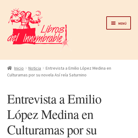
Ir
Ir
a
al
Menú
la
contenido
navegación
Home
Inicio
Noticia
Entrevista a Emilio López Medina en
Culturamas por su novela Así reía Saturnino
Catálogo
Entrevista a Emilio
Noticias
López Medina en
Autores
Culturamas por su
Sobre nosotros