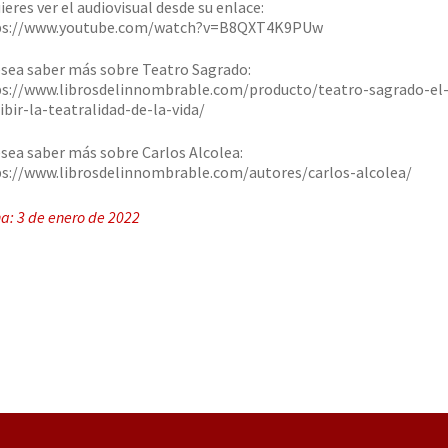
uieres ver el audiovisual desde su enlace:
ps://www.youtube.com/watch?v=B8QXT4K9PUw
esea saber más sobre Teatro Sagrado:
s://www.librosdelinnombrable.com/producto/teatro-sagrado-el
ibir-la-teatralidad-de-la-vida/
esea saber más sobre Carlos Alcolea:
s://www.librosdelinnombrable.com/autores/carlos-alcolea/
a: 3 de enero de 2022