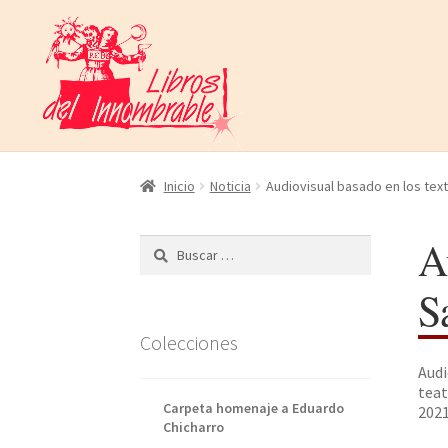
Ir
Ir
a
al
la
contenido
navegación
Inicio
Noticia
Audiovisual basado en los tex
A
Buscar:
S
Colecciones
Audi
teat
Carpeta homenaje a Eduardo
2021
Chicharro