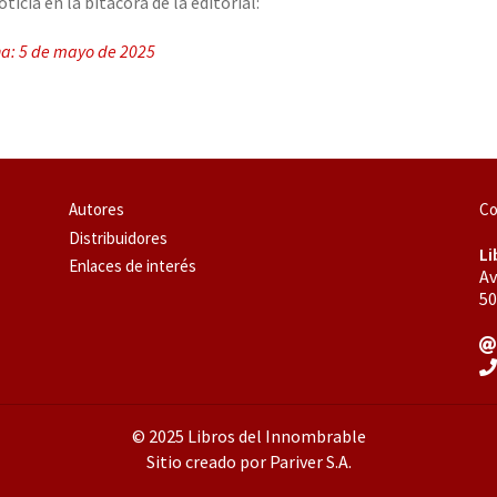
oticia en la bitácora de la editorial:
a: 5 de mayo de 2025
Autores
Co
Distribuidores
Li
Enlaces de interés
Av
50
© 2025 Libros del Innombrable
Sitio creado por Pariver S.A.