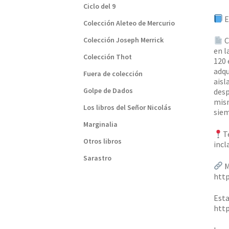
Ciclo del 9
E
Colección Aleteo de Mercurio
Colección Joseph Merrick
C
en l
Colección Thot
120 
adqu
Fuera de colección
aisl
Golpe de Dados
desp
mism
Los libros del Señor Nicolás
siem
Marginalia
T
Otros libros
incl
Sarastro
M
http
Esta
http