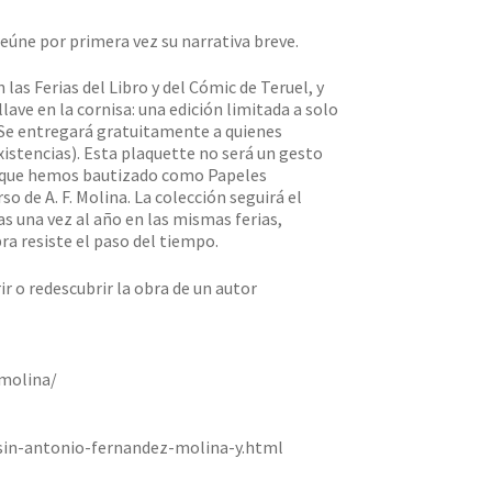
reúne por primera vez su narrativa breve.
las Ferias del Libro y del Cómic de Teruel, y
lave en la cornisa: una edición limitada a solo
. Se entregará gratuitamente a quienes
istencias). Esta plaquette no será un gesto
n, que hemos bautizado como Papeles
 de A. F. Molina. La colección seguirá el
s una vez al año en las mismas ferias,
ra resiste el paso del tiempo.
r o redescubrir la obra de un autor
molina/
in-antonio-fernandez-molina-y.html