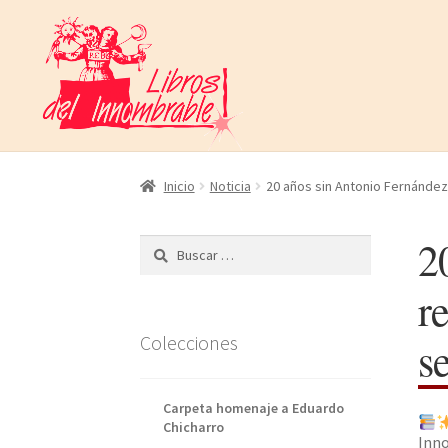
Ir
Ir
a
al
la
contenido
navegación
Inicio
Noticia
20 años sin Antonio Fernández 
2
Buscar:
r
Colecciones
s
Carpeta homenaje a Eduardo
Chicharro
Inno