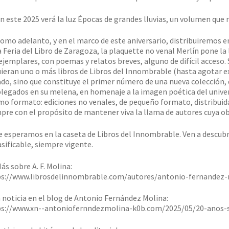
n este 2025 verá la luz Épocas de grandes lluvias, un volumen que 
omo adelanto, y en el marco de este aniversario, distribuiremos en 
a Feria del Libro de Zaragoza, la plaquette no venal Merlín pone la l
ejemplares, con poemas y relatos breves, alguno de difícil acceso
ieran uno o más libros de Libros del Innombrable (hasta agotar ex
ado, sino que constituye el primer número de una nueva colecció
legados en su melena, en homenaje a la imagen poética del universo
o formato: ediciones no venales, de pequeño formato, distribuida
pre con el propósito de mantener viva la llama de autores cuya ob
e esperamos en la caseta de Libros del Innombrable. Ven a descubri
asificable, siempre vigente.
ás sobre A. F. Molina:
s://www.librosdelinnombrable.com/autores/antonio-fernandez-
 noticia en el blog de Antonio Fernández Molina:
s://www.xn--antoniofernndezmolina-k0b.com/2025/05/20-anos-s