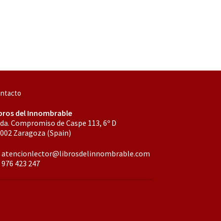
ntacto
bros del Innombrable
da. Compromiso de Caspe 113, 6º D
002 Zaragoza (Spain)
atencionlector@librosdelinnombrable.com
976 423 247