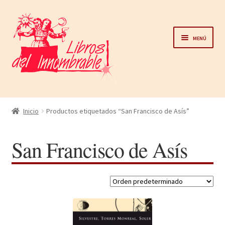
Ir
Ir
a
al
Menú
la
contenido
navegación
Home
Inicio
Productos etiquetados “San Francisco de Asís”
Catálogo
San Francisco de Asís
Noticias
Autores
Sobre nosotros