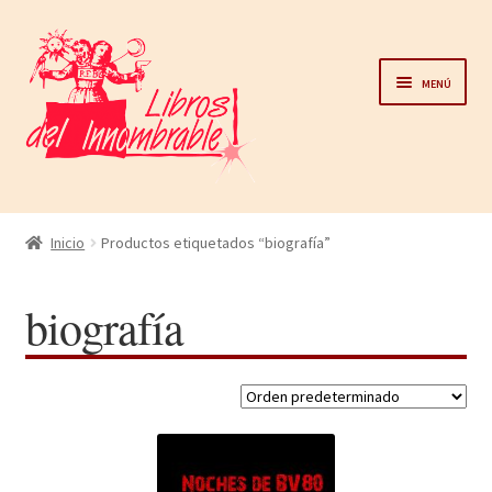
Ir
Ir
a
al
Menú
la
contenido
navegación
Home
Inicio
Productos etiquetados “biografía”
Catálogo
biografía
Noticias
Autores
Sobre nosotros