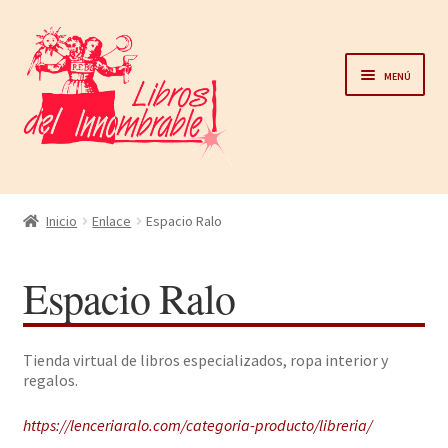
Ir
Ir
a
al
Menú
la
contenido
navegación
Home
Inicio
Enlace
Espacio Ralo
Catálogo
Espacio Ralo
Noticias
Tienda virtual de libros especializados, ropa interior y
Autores
regalos.
Sobre nosotros
https://lenceriaralo.com/categoria-producto/libreria/