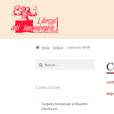
Ir
Ir
a
al
la
contenido
navegación
Inicio
Enlace
Contacto GPSR
C
Buscar:
con
Colecciones
http
Carpeta homenaje a Eduardo
Chicharro