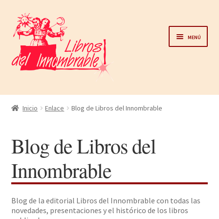
Ir
Ir
a
al
Menú
la
contenido
navegación
Home
Inicio
Enlace
Blog de Libros del Innombrable
Catálogo
Blog de Libros del
Noticias
Innombrable
Autores
Blog de la editorial Libros del Innombrable con todas las
Sobre nosotros
novedades, presentaciones y el histórico de los libros