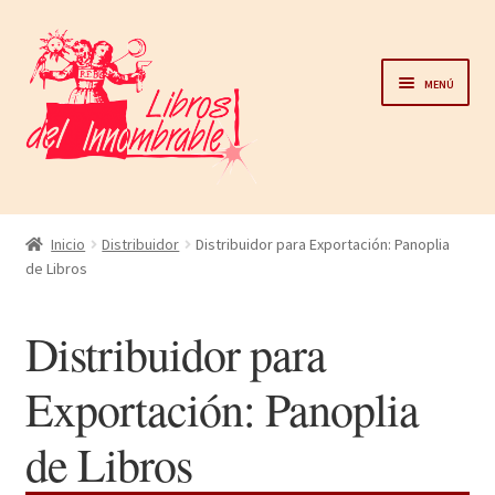
Ir
Ir
a
al
Menú
la
contenido
navegación
Home
Inicio
Distribuidor
Distribuidor para Exportación: Panoplia
de Libros
Catálogo
Distribuidor para
Noticias
Exportación: Panoplia
Autores
de Libros
Sobre nosotros