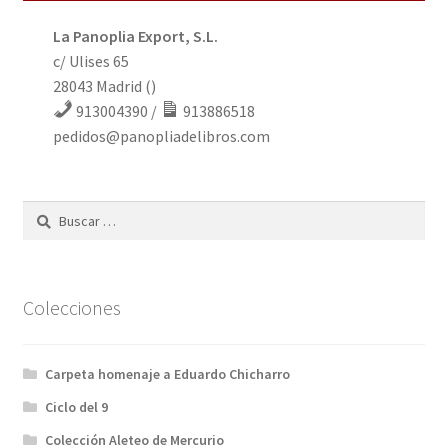
Solicitar Pedido
La Panoplia Export, S.L.
c/ Ulises 65
Contacto
28043 Madrid ()
913004390 /
913886518
pedidos@panopliadelibros.com
Buscar:
Colecciones
Carpeta homenaje a Eduardo Chicharro
Ciclo del 9
Colección Aleteo de Mercurio